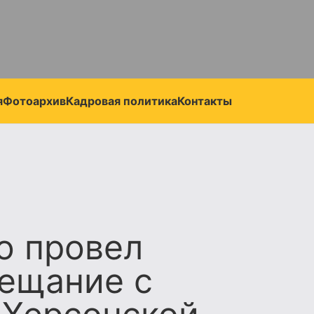
я
Фотоархив
Кадровая политика
Контакты
о провел
вещание с