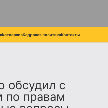
я
Фотоархив
Кадровая политика
Контакты
 обсудил с
 по правам