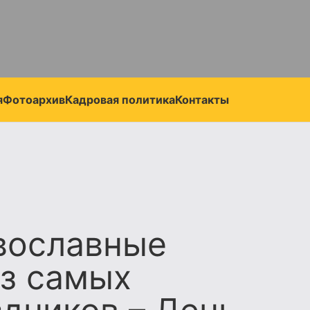
я
Фотоархив
Кадровая политика
Контакты
вославные
з самых