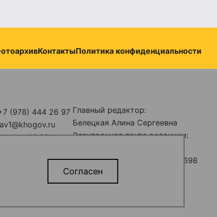
отоархив
Контакты
Политика конфиденциальности
Главный редактор:
+7 (978) 444 26 97
Белецкая Алина Сергеевна
stav1@khogov.ru
Электронная почта редакции:
н-пт с 09:00 до
predstav_rk@khogov.ru
Телефон редакции: +7 (978) 698
ыв: с 13:00 до
Согласен
12 80
ые
ава защищены