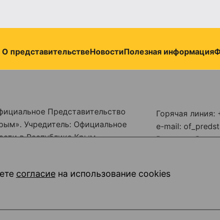
О представительстве
Новости
Полезная информация
Ф
фициальное Представительство
Горячая линия: 
рым». Учредитель: Официальное
e-mail: of_pred
асти в Республике Крым
Режим работы: п
бой по надзору в сфере связи,
18:00
совых коммуникаций
обеденный перер
ете
согласие
на использование cookies
омер ЭЛ № ФС77 - 86914 от 16
14:00
сб-вс – выходн
© 2026, Все пр