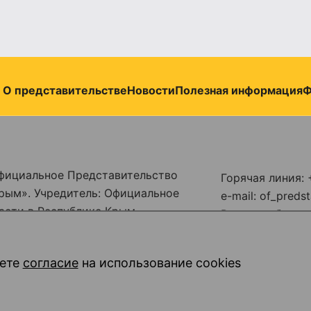
О представительстве
Новости
Полезная информация
Ф
фициальное Представительство
Горячая линия: 
рым». Учредитель: Официальное
e-mail: of_pred
асти в Республике Крым
Режим работы: п
бой по надзору в сфере связи,
18:00
совых коммуникаций
обеденный перер
ете
согласие
на использование cookies
омер ЭЛ № ФС77 - 86914 от 16
14:00
сб-вс – выходн
© 2026, Все пр