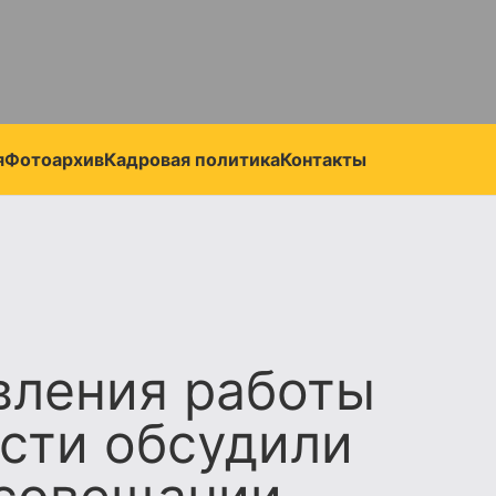
я
Фотоархив
Кадровая политика
Контакты
вления работы
сти обсудили