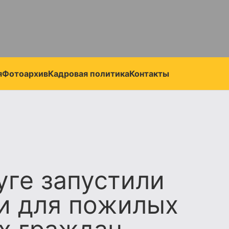
я
Фотоархив
Кадровая политика
Контакты
уге запустили
и для пожилых