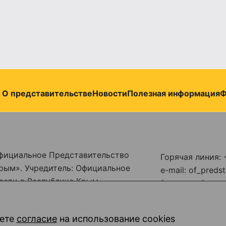
О представительстве
Новости
Полезная информация
Ф
фициальное Представительство
Горячая линия: 
рым». Учредитель: Официальное
e-mail: of_pred
асти в Республике Крым
Режим работы: п
бой по надзору в сфере связи,
18:00
совых коммуникаций
обеденный перер
ете
согласие
на использование cookies
омер ЭЛ № ФС77 - 86914 от 16
14:00