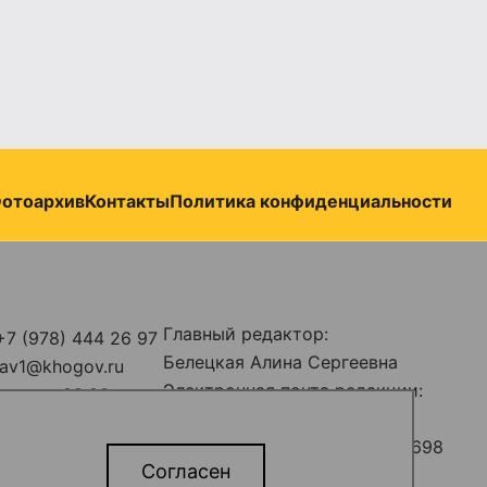
отоархив
Контакты
Политика конфиденциальности
Главный редактор:
+7 (978) 444 26 97
Белецкая Алина Сергеевна
stav1@khogov.ru
Электронная почта редакции:
н-пт с 09:00 до
predstav_rk@khogov.ru
Телефон редакции: +7 (978) 698
ыв: с 13:00 до
Согласен
12 80