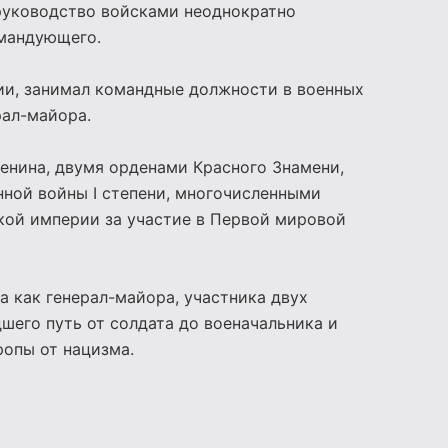
руководство войсками неоднократно
омандующего.
ии, занимал командные должности в военных
рал-майора.
енина, двумя орденами Красного Знамени,
нной войны I степени, многочисленными
кой империи за участие в Первой мировой
 как генерал-майора, участника двух
шего путь от солдата до военачальника и
ропы от нацизма.