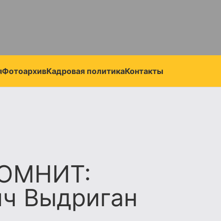
я
Фотоархив
Кадровая политика
Контакты
ОМНИТ:
ич Выдриган