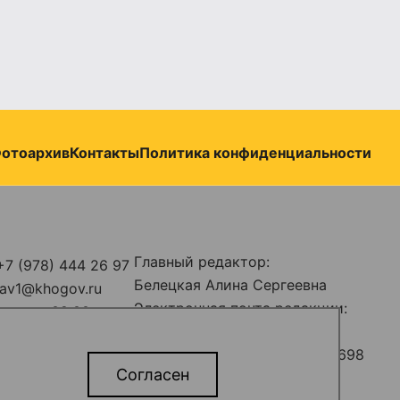
отоархив
Контакты
Политика конфиденциальности
Главный редактор:
+7 (978) 444 26 97
Белецкая Алина Сергеевна
stav1@khogov.ru
Электронная почта редакции:
н-пт с 09:00 до
predstav_rk@khogov.ru
Телефон редакции: +7 (978) 698
ыв: с 13:00 до
Согласен
12 80