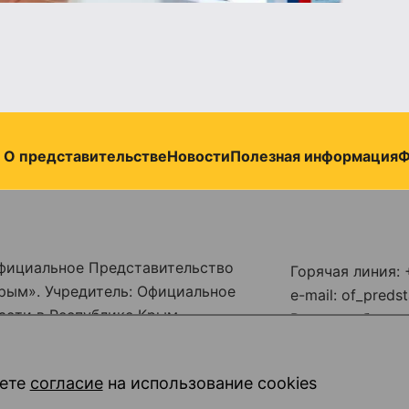
О представительстве
Новости
Полезная информация
Ф
фициальное Представительство
Горячая линия: 
рым». Учредитель: Официальное
e-mail: of_pred
асти в Республике Крым
Режим работы: п
бой по надзору в сфере связи,
18:00
совых коммуникаций
обеденный перер
ете
согласие
на использование cookies
омер ЭЛ № ФС77 - 86914 от 16
14:00