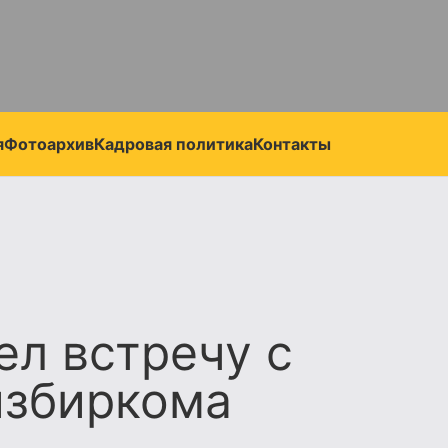
я
Фотоархив
Кадровая политика
Контакты
ел встречу с
избиркома