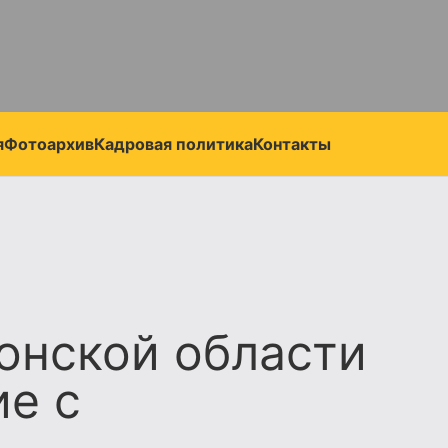
я
Фотоархив
Кадровая политика
Контакты
онской области
е с