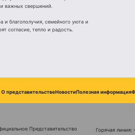
 и важных свершений.
а и благополучия, семейного уюта и
т согласие, тепло и радость.
О представительстве
Новости
Полезная информация
Ф
фициальное Представительство
Горячая линия: 