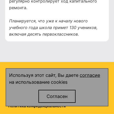
регулярно контролирует ход капитального
ремонта.
Планируется, что уже к началу нового
учебного года школа примет 130 учеников,
включая десять первоклассников.
Используя этот сайт, Вы даете
согласие
О представительстве
на использование cookies
Новости
Полезная информация
Фотоархив
Согласен
Контакты
Политика конфиденциальности