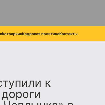
я
Фотоархив
Кадровая политика
Контакты
тупили к
 дороги