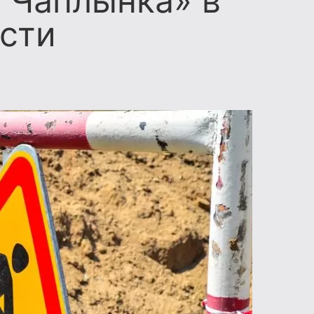
 Чаплынка» в
сти